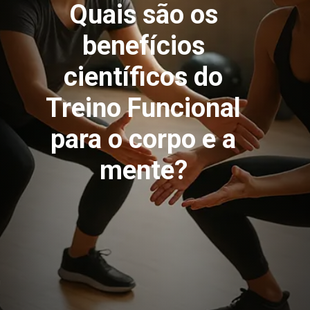
Quais são os
benefícios
científicos do
Treino Funcional
para o corpo e a
mente?