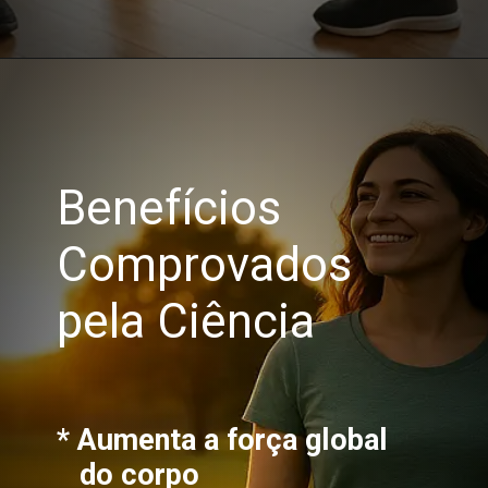
Opening
https://saudecomequilibrio.com.br/treino-funcional-estrategias-cientificas/
Benefícios
Comprovados
pela Ciência
* Aumenta a força global
do corpo