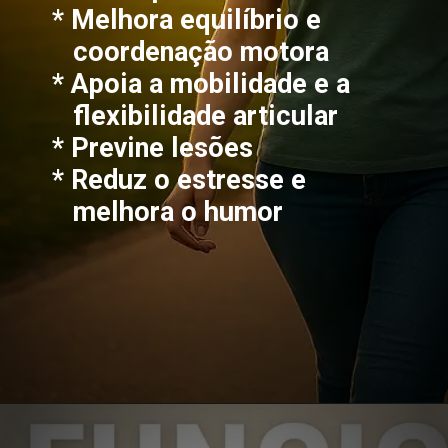
* Melhora equilíbrio e
coordenação motora
* Apoia a mobilidade e a
flexibilidade articular
* Previne lesões
* Reduz o estresse e
melhora o humor
Opening
https://saudecomequilibrio.com.br/treino-funcional-estrategias-cientificas/