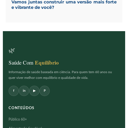
Vamos juntas construir uma versão mais forte
e vibrante de você?
🌿
Equilíbrio
Saúde Com
Informação de saúde baseada em ciência. Para quem tem 60 anos ou
quer viver melhor com equilíbrio e qualidade de vida.
f
in
▶
P
CONTEÚDOS
Público 60+