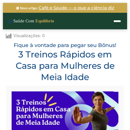
Ir
Café e Saúde — o que a ciência diz
📰 Novo artigo:
para
o
🌿
Saúde Com
Equilíbrio
conteúdo
Visualizações:
0
Fique à vontade para pegar seu Bônus!
3 Treinos Rápidos em
Casa para Mulheres de
Meia Idade