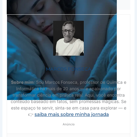
mudança no seu estilo de vida.
MARCOS FONSECA
Sobre mim
: Sou Marcos Fonseca, professor de Química e
Informática há mais de 20 anos — e apaixonado por
transformar ciência em prática real. Aqui, você encontra
conteúdo baseado em fatos, sem promessas mágicas. Se
este espaço te servir, sinta-se em casa para explorar — e
saiba mais sobre minha jornada
👉
Anúncio