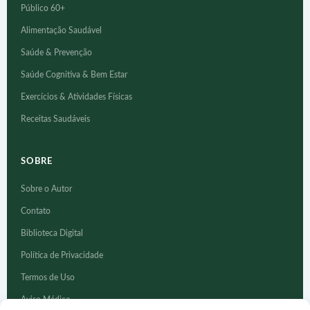
Público 60+
Alimentação Saudável
Saúde & Prevenção
Saúde Cognitiva & Bem Estar
Exercícios & Atividades Físicas
Receitas Saudáveis
SOBRE
Sobre o Autor
Contato
Biblioteca Digital
Política de Privacidade
Termos de Uso
Aviso Médico