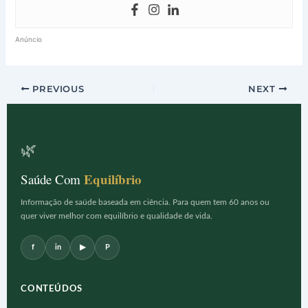
Anúncio
PREVIOUS
NEXT
🌿
Equilíbrio
Saúde Com
Informação de saúde baseada em ciência. Para quem tem 60 anos ou
quer viver melhor com equilíbrio e qualidade de vida.
f
in
▶
P
CONTEÚDOS