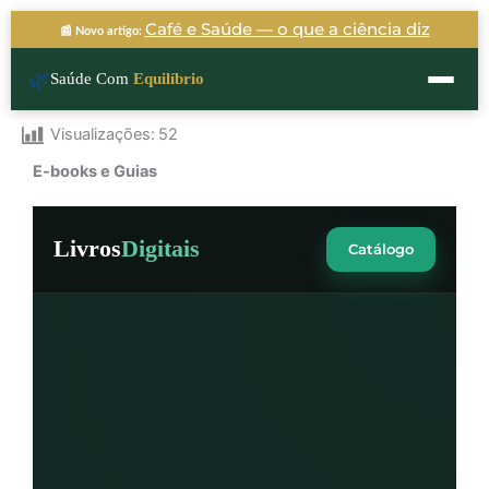
Ir
Café e Saúde — o que a ciência diz
📰 Novo artigo:
para
o
🌿
Saúde Com
Equilíbrio
conteúdo
Visualizações:
52
E-books e Guias
Livros
Digitais
Catálogo