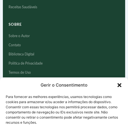
Receitas Saudáveis
SOBRE
Sobre o Autor
Contato
Biblioteca Digital
Política de Privacidade
Termos de Uso
Aviso Médico
Gerir o Consentimento
Para fornecer as melhores experiências, usamos tecnologias como
FERRAMENTAS
cookies para armazenar e/ou aceder a informações do dispositivo.
Consentir com essas tecnologias nos permitirá processar dados, como
Calculadora IMC
comportamento de navegação ou IDs exclusivos neste site. Não
consentir ou retirar o consentimento pode afetar negativamante certos
Quiz — Memória
recursos e funções.