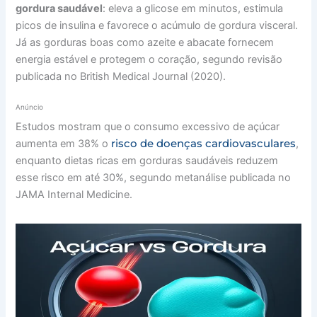
gordura saudável
: eleva a glicose em minutos, estimula
picos de insulina e favorece o acúmulo de gordura visceral.
Já as gorduras boas como azeite e abacate fornecem
energia estável e protegem o coração, segundo revisão
publicada no British Medical Journal (2020).
Anúncio
Estudos mostram que o consumo excessivo de açúcar
risco de doenças cardiovasculares
aumenta em 38% o
,
enquanto dietas ricas em gorduras saudáveis reduzem
esse risco em até 30%, segundo metanálise publicada no
JAMA Internal Medicine.