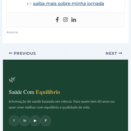
saiba mais sobre minha jornada
👉
Anúncio
PREVIOUS
NEXT
🌿
Equilíbrio
Saúde Com
Informação de saúde baseada em ciência. Para quem tem 60 anos ou
quer viver melhor com equilíbrio e qualidade de vida.
f
in
▶
P