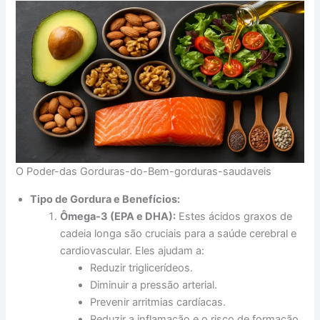
O Poder-das Gorduras-do-Bem-gorduras-saudaveis
Tipo de Gordura e Benefícios:
Ômega-3 (EPA e DHA):
Estes ácidos graxos de
cadeia longa são cruciais para a saúde cerebral e
cardiovascular. Eles ajudam a:
Reduzir triglicerídeos.
Diminuir a pressão arterial.
Prevenir arritmias cardíacas.
Reduzir a inflamação e o risco de formação