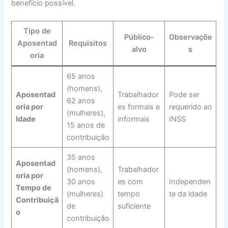
benefício possível.
Tipo de
Público-
Observaçõe
Aposentad
Requisitos
alvo
s
oria
65 anos
(homens),
Aposentad
Trabalhador
Pode ser
62 anos
oria por
es formais e
requerido ao
(mulheres),
Idade
informais
INSS
15 anos de
contribuição
35 anos
Aposentad
(homens),
Trabalhador
oria por
30 anos
es com
Independen
Tempo de
(mulheres)
tempo
te da idade
Contribuiçã
de
suficiente
o
contribuição