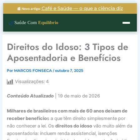
Ir
Café e Saúde — o que a ciência diz
📰 Novo artigo:
para
o
🌿
Saúde Com
Equilíbrio
conteúdo
Direitos do Idoso: 3 Tipos de
Aposentadoria e Benefícios
Por
MARCOS FONSECA
/
outubro 7, 2025
Visualizações:
4
Conteúdo Atualizado
| 19 de maio de 2026
Milhares de brasileiros com mais de 60 anos deixam de
receber benefício
s a que têm direito simplesmente por
não conhecer a lei. Os
direitos do idoso
vão muito além da
aposentadoria: incluem renda assistencial, isenções