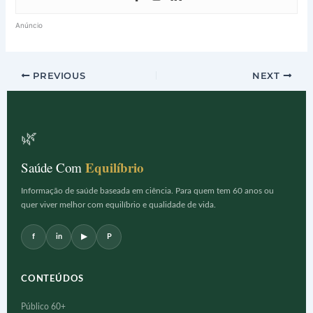
Anúncio
PREVIOUS
NEXT
🌿
Equilíbrio
Saúde Com
Informação de saúde baseada em ciência. Para quem tem 60 anos ou
quer viver melhor com equilíbrio e qualidade de vida.
f
in
▶
P
CONTEÚDOS
Público 60+