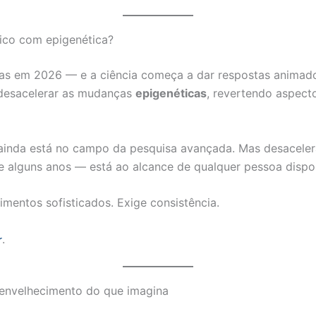
gico com epigenética?
as em 2026 — e a ciência começa a dar respostas animador
 desacelerar as mudanças
epigenéticas
, revertendo aspect
inda está no campo da pesquisa avançada. Mas desacelera
 alguns anos — está ao alcance de qualquer pessoa dispos
entos sofisticados. Exige consistência.
.
r
 envelhecimento do que imagina