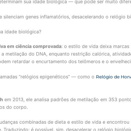
terminam sua idade biológica — que pode ser muito difere
 silenciam genes inflamatórios, desacelerando o relógio bi
ua idade biológica?
tiva em ciência comprovada
: o estilo de vida deixa marca
m a metilação do DNA, enquanto restrição calórica, ativida
dem retardar o encurtamento dos telômeros e o envelhec
chamadas “relógios epigenéticos” — como o
Relógio de Hor
th
em 2013, ele analisa padrões de metilação em 353 pont
dos do corpo.
danças combinadas de dieta e estilo de vida e encontrou 
raduzindo: é possível, sim, desacelerar o relógio biológi