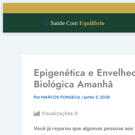
Ir
para
o
🌿
Saúde Com
Equilíbrio
conteúdo
Epigenética e Envelhe
Biológica Amanhã
Por
MARCOS FONSECA
/
junho 3, 2026
Visualizações:
6
Você já reparou que algumas pessoas aos 