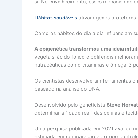
si. No envelhecimento, esses mecanismos de
ativam genes protetores e
Hábitos saudáveis
Como os hábitos do dia a dia influenciam s
A epigenética transformou uma ideia intui
vegetais, ácido fólico e polifenóis melhora
nutracêuticas como vitaminas e ômega-3 po
Os cientistas desenvolveram ferramentas 
baseado na análise do DNA.
Desenvolvido pelo geneticista
Steve Horva
determinar a “idade real” das células e teci
Uma pesquisa publicada em 2021 avaliou mu
estimada em comparação ao grupo controle. T