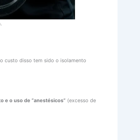
.
 o custo disso tem sido o isolamento
to e o uso de “anestésicos”
(excesso de