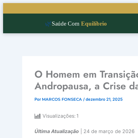
Ir
para
o
🌿
Saúde Com
Equilíbrio
conteúdo
O Homem em Transição:
Andropausa, a Crise d
Por
MARCOS FONSECA
/
dezembro 21, 2025
Visualizações:
1
Última Atualização
| 24 de março de 2026