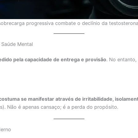
brecarga progressiva combate o declínio da testosterona
a Saúde Mental
edido pela capacidade de entrega e provisão
. No entanto,
costuma se manifestar através de irritabilidade, isolamen
as). Não é apenas cansaço; é a perda do propósito.
derno