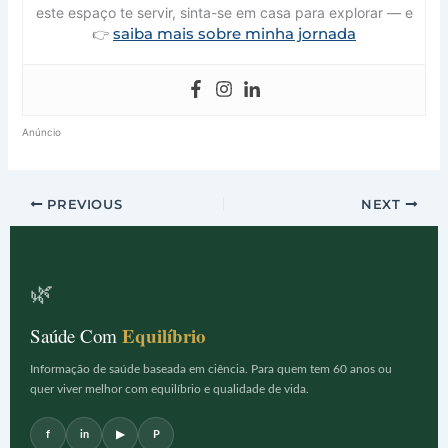
este espaço te servir, sinta-se em casa para explorar — e
saiba mais sobre minha jornada
👉
Anúncio
PREVIOUS
NEXT
🌿
Equilíbrio
Saúde Com
Informação de saúde baseada em ciência. Para quem tem 60 anos ou
quer viver melhor com equilíbrio e qualidade de vida.
f
in
▶
P