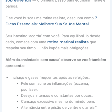
sobrevivência
— o primeiro passo para equilibrar mente e
barriga.
7
E se você busca uma rotina realista, descubra como
Dicas Essenciais: Melhore Sua Saúde Mental
.
Seu intestino ‘acorda’ com você. Para equilibrá-lo desde
rotina matinal realista
cedo, comece com uma
que
respeita seu ritmo — não impõe mais obrigações.
Além da ansiedade ‘sem causa’, observe se você também
apresenta:
Inchaço e gases frequentes após as refeições.
Pele com acne ou inflamações (eczema,
psoríase).
Desejos intensos e constantes por doces.
Cansaço excessivo mesmo dormindo bem.
Alternância entre prisão de ventre e diarreia.”