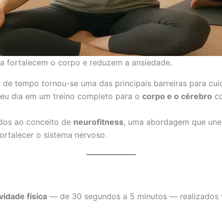
a fortalecem o corpo e reduzem a ansiedade.
 de tempo tornou-se uma das principais barreiras para cuid
eu dia em um treino completo para o
corpo e o cérebro
c
dos ao conceito de
neurofitness
, uma abordagem que une 
fortalecer o sistema nervoso.
vidade física
— de 30 segundos a 5 minutos — realizados v