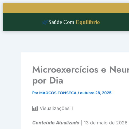
Ir
para
o
🌿
Saúde Com
Equilíbrio
conteúdo
Microexercícios e Neu
por Dia
Por
MARCOS FONSECA
/
outubro 28, 2025
Visualizações:
1
Conteúdo Atualizado
| 13 de maio de 2026