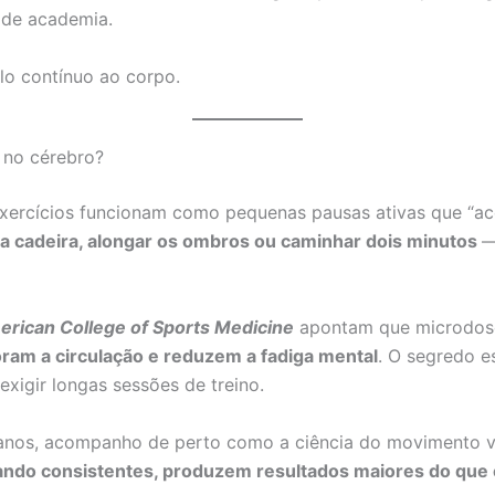
a de academia.
lo contínuo ao corpo.
 no cérebro?
exercícios funcionam como pequenas pausas ativas que “a
da cadeira, alongar os ombros ou caminhar dois minutos
—
rican College of Sports Medicine
apontam que microdose
oram a circulação e reduzem a fadiga mental
. O segredo e
xigir longas sessões de treino.
anos, acompanho de perto como a ciência do movimento 
ndo consistentes, produzem resultados maiores do que e