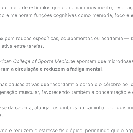
por meio de estímulos que combinam movimento, respiraçã
rpo e melhoram funções cognitivas como memória, foco e e
ão exigem roupas específicas, equipamentos ou academia —
tiva entre tarefas.
rican College of Sports Medicine
apontam que microdoses 
oram a circulação e reduzem a fadiga mental
.
s pausas ativas que “acordam” o corpo e o cérebro ao lo
genação muscular, favorecendo também a concentração e 
se da cadeira, alongar os ombros ou caminhar por dois m
s.
ismo e reduzem o estresse fisiológico, permitindo que o o