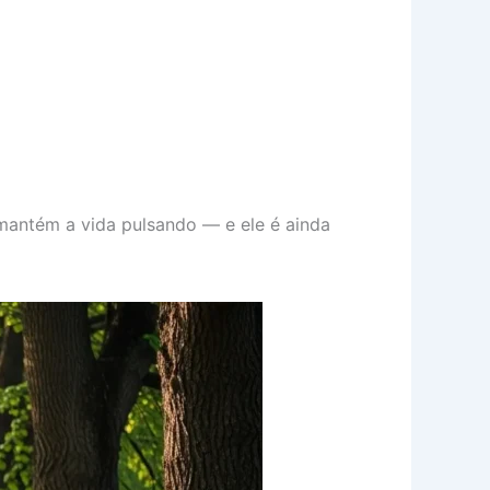
mantém a vida pulsando — e ele é ainda