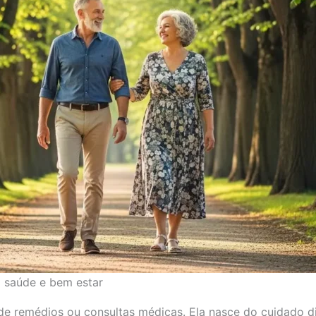
m saúde e bem estar
 remédios ou consultas médicas. Ela nasce do cuidado diá