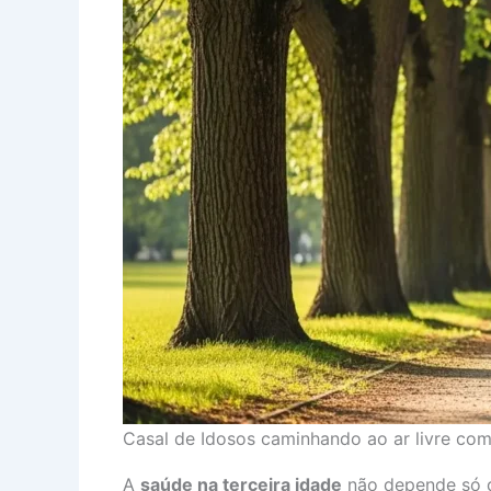
Casal de Idosos caminhando ao ar livre co
A
saúde na terceira idade
não depende só de