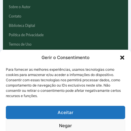
Sobre o Autor
Contato
Biblioteca Digital
Política de Privacidade
Termos de Uso
Aviso Médico
Gerir o Consentimento
Para fornecer as melhores experiências, usamos tecnologias como
FERRAMENTAS
cookies para armazenar e/ou aceder a informações do dispositivo.
Consentir com essas tecnologias nos permitirá processar dados, como
Calculadora IMC
comportamento de navegação ou IDs exclusivos neste site. Não
consentir ou retirar o consentimento pode afetar negativamante certos
Quiz — Memória
recursos e funções.
Quiz — Sono
Aceitar
Quiz — Saúde Emocional
Ver todos os E-books
Negar