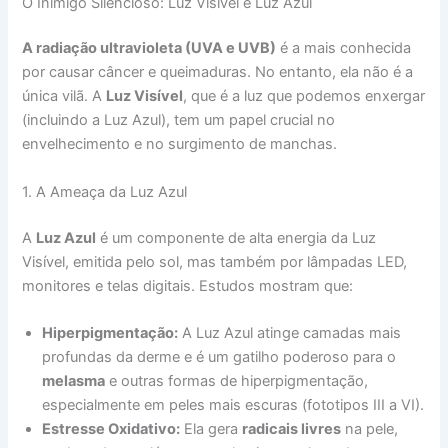
​O Inimigo Silencioso: Luz Visível e Luz Azul
A radiação ultravioleta (UVA e UVB)
é a mais conhecida
por causar câncer e queimaduras. No entanto, ela não é a
única vilã. A
Luz Visível
, que é a luz que podemos enxergar
(incluindo a Luz Azul), tem um papel crucial no
envelhecimento e no surgimento de manchas.
​1. A Ameaça da Luz Azul
​A
Luz Azul
é um componente de alta energia da Luz
Visível, emitida pelo sol, mas também por lâmpadas LED,
monitores e telas digitais. Estudos mostram que:
Hiperpigmentação:
A Luz Azul atinge camadas mais
profundas da derme e é um gatilho poderoso para o
melasma
e outras formas de hiperpigmentação,
especialmente em peles mais escuras (fototipos III a VI).
Estresse Oxidativo:
Ela gera
radicais livres
na pele,