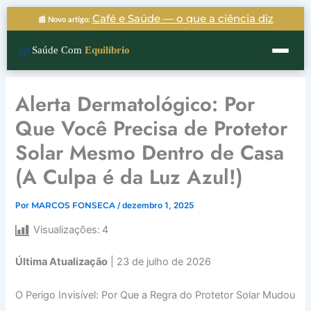
Ir
Café e Saúde — o que a ciência diz
📰 Novo artigo:
para
o
🌿
Saúde Com
Equilíbrio
conteúdo
​Alerta Dermatológico: Por
Que Você Precisa de Protetor
Solar Mesmo Dentro de Casa
(A Culpa é da Luz Azul!)
Por
MARCOS FONSECA
/
dezembro 1, 2025
Visualizações:
4
Última Atualização
| 23 de julho de 2026
​O Perigo Invisível: Por Que a Regra do Protetor Solar Mudou