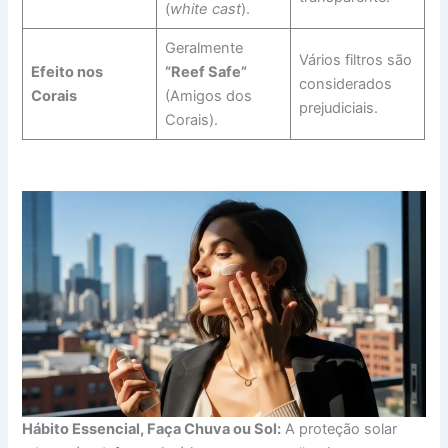
(
white cast
).
Geralmente
Vários filtros são
Efeito nos
“Reef Safe”
considerados
Corais
(Amigos dos
prejudiciais.
Corais).
Hábito Essencial, Faça Chuva ou Sol:
A proteção solar