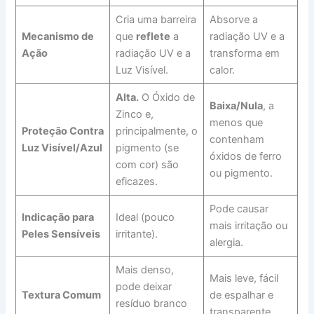
Cria uma barreira
Absorve a
Mecanismo de
que
reflete
a
radiação UV e a
Ação
radiação UV e a
transforma em
Luz Visível.
calor.
Alta.
O Óxido de
Baixa/Nula
, a
Zinco e,
menos que
Proteção Contra
principalmente, o
contenham
Luz Visível/Azul
pigmento (se
óxidos de ferro
com cor) são
ou pigmento.
eficazes.
Pode causar
Indicação para
Ideal (pouco
mais irritação ou
Peles Sensíveis
irritante).
alergia.
Mais denso,
Mais leve, fácil
pode deixar
Textura Comum
de espalhar e
resíduo branco
transparente.