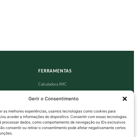
FERRAMENTAS
Calculadora IMC
Quiz — Memória
Gerir o Consentimento
Quiz — Sono
er as melhores experiências, usamos tecnologias como cookies para
dade
Quiz — Saúde Emocional
/ou aceder a informações do dispositivo. Consentir com essas tecnologias
rá processar dados, como comportamento de navegação ou IDs exclusivos
Ver todos os E-books
Não consentir ou retirar o consentimento pode afetar negativamante certos
funções.