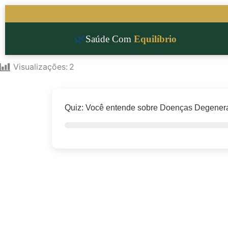
Ir
para
o
🌿
Saúde Com
Equilíbrio
conteúdo
Visualizações:
2
Quiz: Você entende sobre Doenças Degener