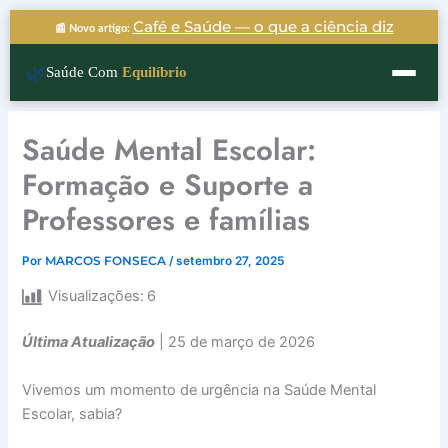
Ir
Café e Saúde — o que a ciência diz
📰 Novo artigo:
para
o
🌿
Saúde Com
Equilíbrio
conteúdo
Saúde Mental Escolar:
Formação e Suporte a
Professores e famílias
Por
MARCOS FONSECA
/
setembro 27, 2025
Visualizações:
6
Última Atualização
| 25 de março de 2026
Vivemos um momento de urgência na Saúde Mental
Escolar, sabia?