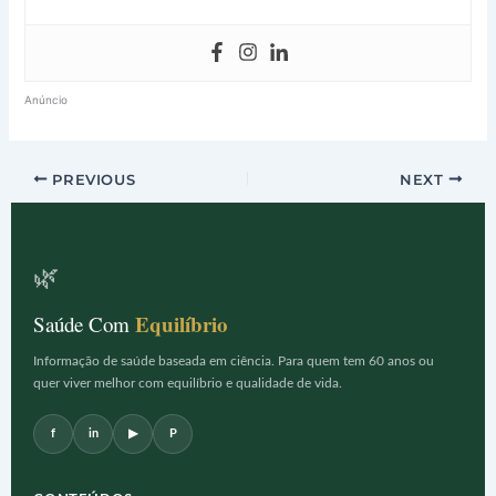
Anúncio
PREVIOUS
NEXT
🌿
Equilíbrio
Saúde Com
Informação de saúde baseada em ciência. Para quem tem 60 anos ou
quer viver melhor com equilíbrio e qualidade de vida.
f
in
▶
P