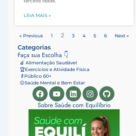
terceira idade.
LEIA MAIS »
2
« Previous
1
3
4
5
6
Next »
Categorias
Faça sua Escolha 👇
🍎 Alimentação Saudável
🏆Exercícios e Atividade Física
👵Público 60+
😌Saúde Mental e Bem Estar
Facebook
Youtube
Linkedin
Instagram
Github
Sobre Saúde com Equilíbrio