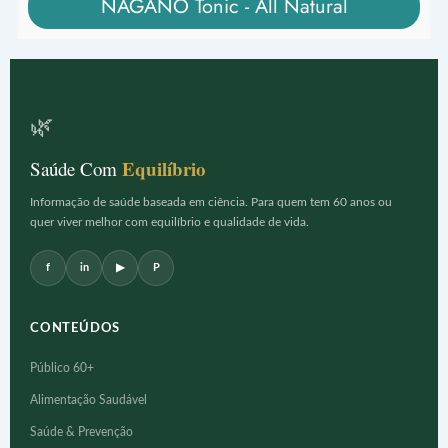
NAGANO Tonic - All Natural
🌿
Equilíbrio
Saúde Com
Informação de saúde baseada em ciência. Para quem tem 60 anos ou
quer viver melhor com equilíbrio e qualidade de vida.
f
in
▶
P
CONTEÚDOS
Público 60+
Alimentação Saudável
Saúde & Prevenção