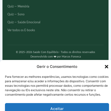
Quiz — Memória
Quiz — Sono
Quiz — Saúde Emocional
Ver todos os E-books
© 2025–2026 Saúde Com Equilíbrio · Todos os direitos reservados
Desenvolvido com ❤️ por Marcos Fonseca
Gerir o Consentimento
Para fornecer as melhores experiências, usamos tecnologias como cookies
para armazenar e/ou aceder a informações do dispositivo. Consentir com
essas tecnologias nos permitirá processar dados, como comportamento de
navegação ou IDs exclusivos neste site. Não consentir ou retirar o
consentimento pode afetar negativamante certos recursos e funções.
Aceitar