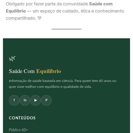
Obrigado por fazer parte da comunidade
Saúde com
Equilíbrio
— um espaço de cuidado, ética e conhecimento
compartilhado. 💚
🌿
Equilíbrio
Saúde Com
Informação de saúde baseada em ciência. Para quem tem 60 anos ou
quer viver melhor com equilíbrio e qualidade de vida.
f
in
▶
P
CONTEÚDOS
Público 60+