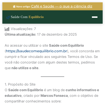
Ir
Café e Saúde — o que a ciência diz
📰 Novo artigo:
para
o
🌿
Saúde Com
Equilíbrio
conteúdo
Visualizações:
7
Última atualização:
17 de dezembro de 2025
Ao acessar ou utilizar o site
Saúde com Equilíbrio
https://saudecomequilibrio.com.br
(
), você concorda em
cumprir e ficar vinculado aos seguintes Termos de Uso. Se
você não concordar com algum destes termos, pedimos
que
não utilize o site
.
1. Propósito do Site
O
Saúde com Equilíbrio
é um blog de
cunho informativo e
educativo
, criado por
Marcos Fonseca
, com o objetivo de
compartilhar conhecimentos sobre: