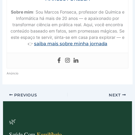
Sobre mim
: Sou Marcos Fonseca, professor de Química e
Informática há mais de 20 anos — e apaixonado por
transformar ciência em prática real. Aqui, você encontra
conteúdo baseado em fatos, sem promessas mágicas. Se
este espaço te servir, sinta-se em casa para explorar — e
saiba mais sobre minha jornada
👉
Anúncio
PREVIOUS
NEXT
🌿
Equilíbrio
Saúde Com