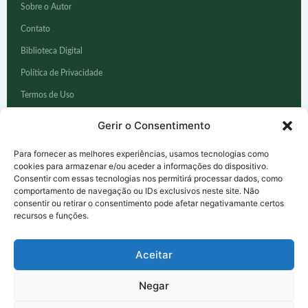
Sobre o Autor
Contato
Biblioteca Digital
Política de Privacidade
Termos de Uso
Aviso Médico
Gerir o Consentimento
Para fornecer as melhores experiências, usamos tecnologias como
FERRAMENTAS
cookies para armazenar e/ou aceder a informações do dispositivo.
Consentir com essas tecnologias nos permitirá processar dados, como
Calculadora IMC
comportamento de navegação ou IDs exclusivos neste site. Não
consentir ou retirar o consentimento pode afetar negativamante certos
Quiz — Memória
recursos e funções.
Quiz — Sono
Aceitar
Quiz — Saúde Emocional
Ver todos os E-books
Negar