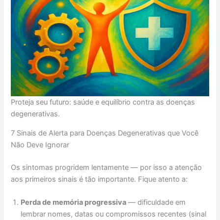
Proteja seu futuro: saúde e equilíbrio contra as doenças
degenerativas.
7 Sinais de Alerta para Doenças Degenerativas que Você
Não Deve Ignorar
Os sintomas progridem lentamente — por isso a atenção
aos primeiros sinais é tão importante. Fique atento a:
Perda de memória progressiva
— dificuldade em
lembrar nomes, datas ou compromissos recentes (sinal