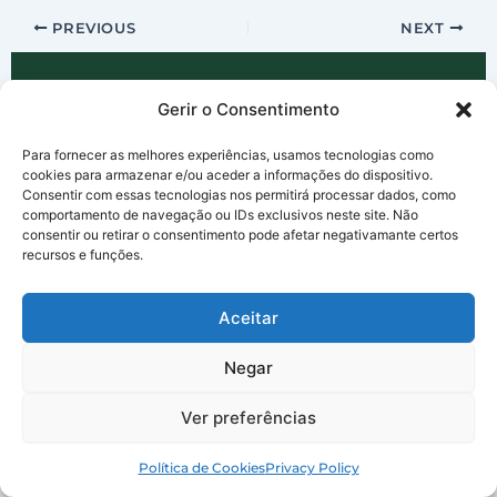
PREVIOUS
NEXT
Gerir o Consentimento
🌿
Para fornecer as melhores experiências, usamos tecnologias como
Equilíbrio
Saúde Com
cookies para armazenar e/ou aceder a informações do dispositivo.
Consentir com essas tecnologias nos permitirá processar dados, como
Informação de saúde baseada em ciência. Para quem tem 60 anos ou
comportamento de navegação ou IDs exclusivos neste site. Não
quer viver melhor com equilíbrio e qualidade de vida.
consentir ou retirar o consentimento pode afetar negativamante certos
recursos e funções.
f
in
▶
P
Aceitar
CONTEÚDOS
Negar
Público 60+
Ver preferências
Alimentação Saudável
Saúde & Prevenção
Política de Cookies
Privacy Policy