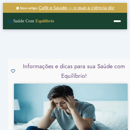
Ir
Café e Saúde — o que a ciência diz
📰 Novo artigo:
para
o
🌿
Saúde Com
Equilíbrio
conteúdo
Informações e dicas para sua Saúde com
Equilíbrio!
Page
Page
Page
Page
Page
Page