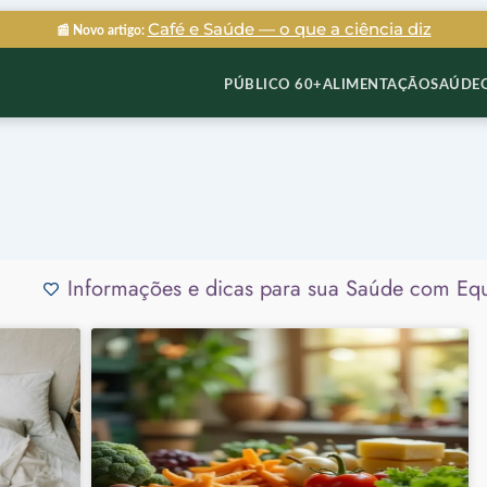
Café e Saúde — o que a ciência diz
📰 Novo artigo:
PÚBLICO 60+
ALIMENTAÇÃO
SAÚDE
Informações e dicas para sua Saúde com Equi
Page
Page
Page
Page
Page
Page