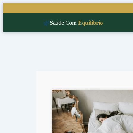
Ir
para
o
🌿
Saúde Com
Equilíbrio
conteúdo