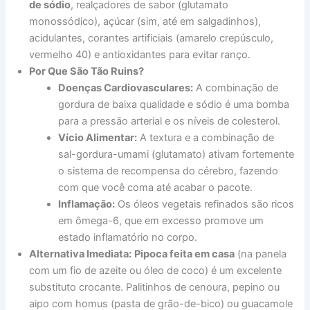
de sódio
, realçadores de sabor (glutamato
monossódico), açúcar (sim, até em salgadinhos),
acidulantes, corantes artificiais (amarelo crepúsculo,
vermelho 40) e antioxidantes para evitar ranço.
Por Que São Tão Ruins?
Doenças Cardiovasculares:
A combinação de
gordura de baixa qualidade e sódio é uma bomba
para a pressão arterial e os níveis de colesterol.
Vício Alimentar:
A textura e a combinação de
sal-gordura-umami (glutamato) ativam fortemente
o sistema de recompensa do cérebro, fazendo
com que você coma até acabar o pacote.
Inflamação:
Os óleos vegetais refinados são ricos
em ômega-6, que em excesso promove um
estado inflamatório no corpo.
Alternativa Imediata:
Pipoca feita em casa
(na panela
com um fio de azeite ou óleo de coco) é um excelente
substituto crocante. Palitinhos de cenoura, pepino ou
aipo com homus (pasta de grão-de-bico) ou guacamole