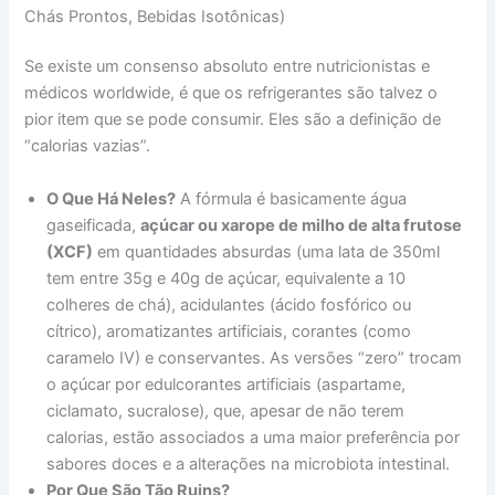
Chás Prontos, Bebidas Isotônicas)
Se existe um consenso absoluto entre nutricionistas e
médicos worldwide, é que os refrigerantes são talvez o
pior item que se pode consumir. Eles são a definição de
“calorias vazias”.
O Que Há Neles?
A fórmula é basicamente água
gaseificada,
açúcar ou xarope de milho de alta frutose
(XCF)
em quantidades absurdas (uma lata de 350ml
tem entre 35g e 40g de açúcar, equivalente a 10
colheres de chá), acidulantes (ácido fosfórico ou
cítrico), aromatizantes artificiais, corantes (como
caramelo IV) e conservantes. As versões “zero” trocam
o açúcar por edulcorantes artificiais (aspartame,
ciclamato, sucralose), que, apesar de não terem
calorias, estão associados a uma maior preferência por
sabores doces e a alterações na microbiota intestinal.
Por Que São Tão Ruins?