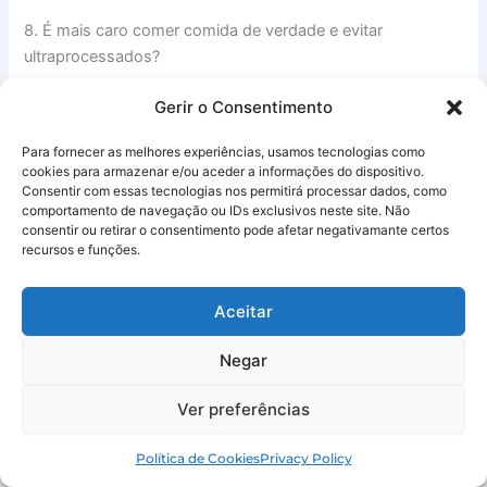
8. É mais caro comer comida de verdade e evitar
ultraprocessados?
Gerir o Consentimento
Não é uma regra. É uma questão de planejamento.
Alimentos básicos como arroz, feijão, batata, ovos,
Para fornecer as melhores experiências, usamos tecnologias como
legumes e frutas da estação são geralmente muito
cookies para armazenar e/ou aceder a informações do dispositivo.
acessíveis. O que encarece a conta é a compra de
Consentir com essas tecnologias nos permitirá processar dados, como
produtos prontos, congelados e lanches industrializados.
comportamento de navegação ou IDs exclusivos neste site. Não
consentir ou retirar o consentimento pode afetar negativamante certos
Cozinhar em casa é, na maioria das vezes, a opção mais
recursos e funções.
econômica e saudável.
Aceitar
9. Meus filhos só comem ultraprocessados. Como faça a
transição?
Negar
A transição deve ser gradual e envolvida.
Ver preferências
Não proíba radicalmente:
Isso pode criar desejo.
Política de Cookies
Privacy Policy
Introduza aos poucos:
Ofereça um legume novo junto