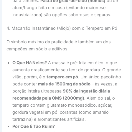
para lanches.
Pasta de grão-de-bico (homus)
ou de
atum/frango feita em casa (evitando maionese
industrializada) são opções saborosas e seguras.
4. Macarrão Instantâneo (Miojo) com o Tempero em Pó
O símbolo máximo da praticidade é também um dos
campeões em sódio e aditivos.
O Que Há Neles?
A massa é pré-frita em óleo, o que
aumenta drasticamente seu teor de gordura. O grande
vilão, porém, é o
tempero em pó
. Um único pacotinho
pode conter
mais de 1500mg de sódio
– às vezes, a
porção inteira ultrapassa
90% da ingestão diária
recomendada pela OMS (2000mg)
. Além do sal, o
tempero contém glutamato monossódico, açúcar,
gordura vegetal em pó, corantes (como amarelo
tartrazina) e aromatizantes artificiais.
Por Que É Tão Ruim?