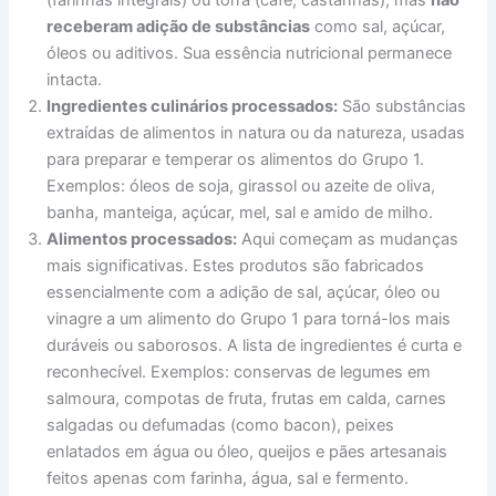
(farinhas integrais) ou torra (café, castanhas), mas
não
receberam adição de substâncias
como sal, açúcar,
óleos ou aditivos. Sua essência nutricional permanece
intacta.
Ingredientes culinários processados:
São substâncias
extraídas de alimentos in natura ou da natureza, usadas
para preparar e temperar os alimentos do Grupo 1.
Exemplos: óleos de soja, girassol ou azeite de oliva,
banha, manteiga, açúcar, mel, sal e amido de milho.
Alimentos processados:
Aqui começam as mudanças
mais significativas. Estes produtos são fabricados
essencialmente com a adição de sal, açúcar, óleo ou
vinagre a um alimento do Grupo 1 para torná-los mais
duráveis ou saborosos. A lista de ingredientes é curta e
reconhecível. Exemplos: conservas de legumes em
salmoura, compotas de fruta, frutas em calda, carnes
salgadas ou defumadas (como bacon), peixes
enlatados em água ou óleo, queijos e pães artesanais
feitos apenas com farinha, água, sal e fermento.