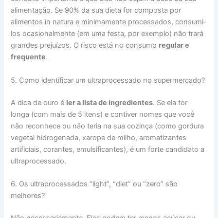
alimentação. Se 90% da sua dieta for composta por
alimentos in natura e minimamente processados, consumi-
los ocasionalmente (em uma festa, por exemplo) não trará
grandes prejuízos. O risco está no consumo
regular e
frequente
.
5. Como identificar um ultraprocessado no supermercado?
A dica de ouro é
ler a lista de ingredientes
. Se ela for
longa (com mais de 5 itens) e contiver nomes que você
não reconhece ou não teria na sua cozinça (como gordura
vegetal hidrogenada, xarope de milho, aromatizantes
artificiais, corantes, emulsificantes), é um forte candidato a
ultraprocessado.
6. Os ultraprocessados “light”, “diet” ou “zero” são
melhores?
Não necessariamente. Eles podem ter menos açúcar ou